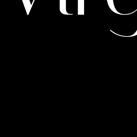
Diseñadora de moda
Mi nombre es Clara Virgili Flor, soy licenciada en Diseño de Moda y 