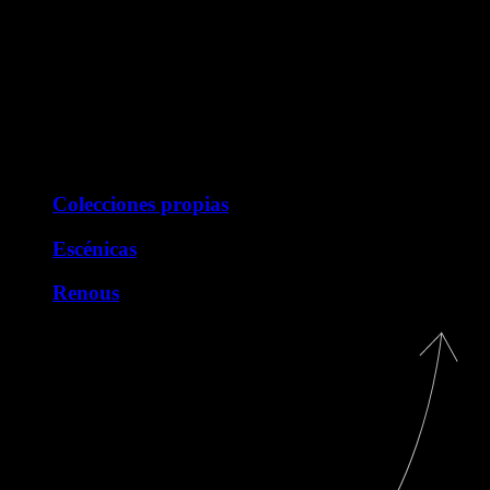
trabajar en varias piezas escénicas como diseñadora de vestuario.
Para mi, el diseño es un proceso artístico, creativo. En cada una de m
y costuras. Así es como creo cada pieza; tan importante la anterior c
En mi carrera creativa he pasado por muchas etapas distintas, pero no
Numeronueve, premiada en múltiples ocasiones por su creatividad y o
Proyectos
Colecciones propias
Escénicas
Renous