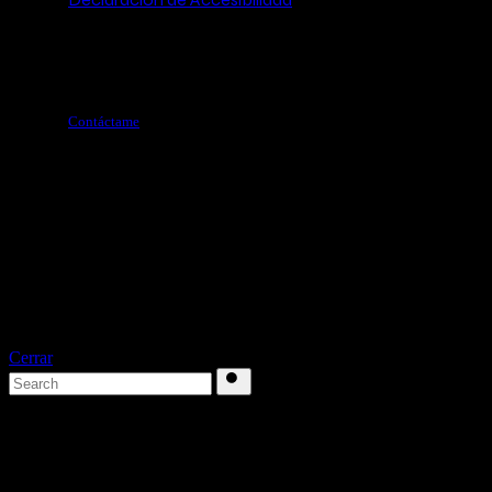
H
o
l
a
.
.
.
Contáctame
Cerrar