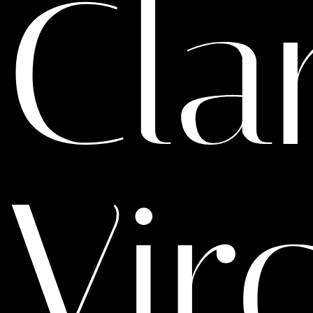
Cla
Virg