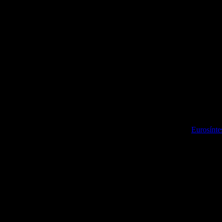
Diseño y desarrollo web:
Eurosínte