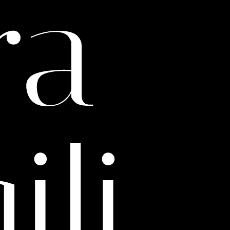
ra
ili